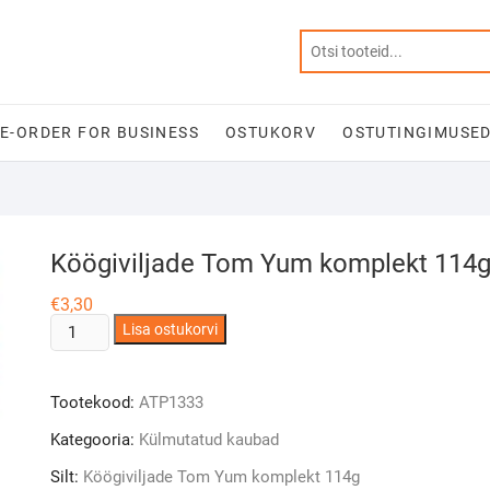
E-ORDER FOR BUSINESS
OSTUKORV
OSTUTINGIMUSE
Köögiviljade Tom Yum komplekt 114
€
3,30
Vegetable
Lisa ostukorvi
Tom
Yum
Tootekood:
ATP1333
Set
114g
Kategooria:
Külmutatud kaubad
kogus
Silt:
Köögiviljade Tom Yum komplekt 114g