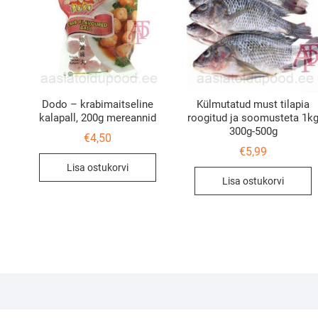
Dodo – krabimaitseline
Külmutatud must tilapia
kalapall, 200g mereannid
roogitud ja soomusteta 1k
300g-500g
€
4,50
€
5,99
Lisa ostukorvi
Lisa ostukorvi