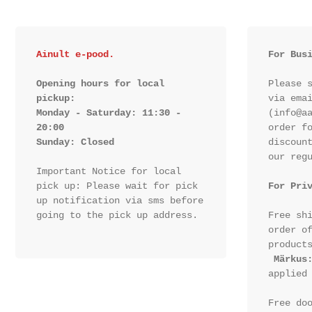
Ainult e-pood.
For Bus
Opening hours for local 
Please s
pickup:

via emai
Monday - Saturday: 11:30 - 
(info@aa
20:00

order fo
Sunday: Closed 
discount
our regu
Important Notice for local 
pick up: Please wait for pick 
For Pri
up notification via sms before 
going to the pick up address.

Free shi
order of
products
Märkus
applied 
Free doo