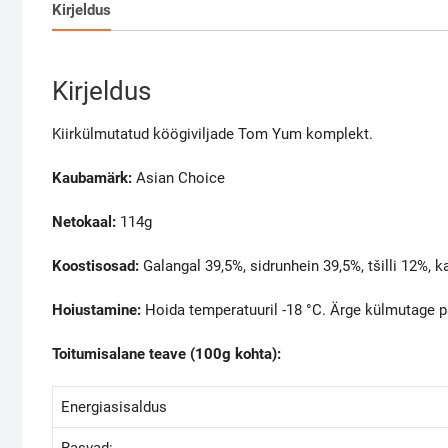
Kirjeldus
Kirjeldus
Kiirkülmutatud köögiviljade Tom Yum komplekt.
Kaubamärk:
Asian Choice
Netokaal:
114g
Koostisosad:
Galangal 39,5%, sidrunhein 39,5%, tšilli 12%, ka
Hoiustamine:
Hoida temperatuuril -18 °C. Ärge külmutage p
Toitumisalane teave (100g kohta):
Energiasisaldus
Rasvad: