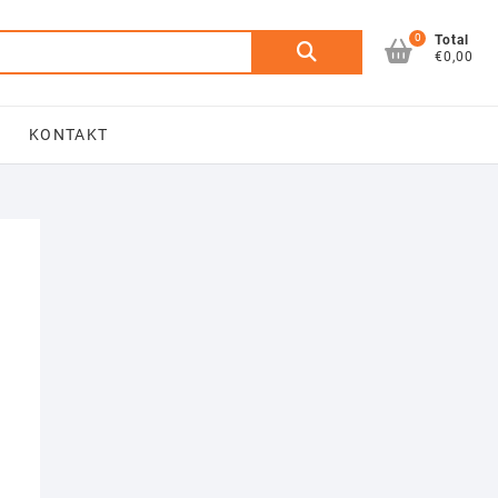
0
Otsi:
Total
€0,00
D
KONTAKT
g