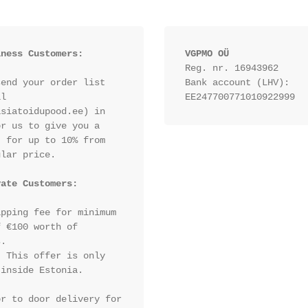
iness Customers:
VGPMO OÜ
Reg. nr. 16943962
end your order list 
Bank account (LHV): 
l 
EE247700771010922999
siatoidupood.ee) in 
r us to give you a 
 for up to 10% from 
lar price.

vate Customers:
pping fee for minimum 
 €100 worth of 
.

:
 This offer is only 
inside Estonia.

r to door delivery for 