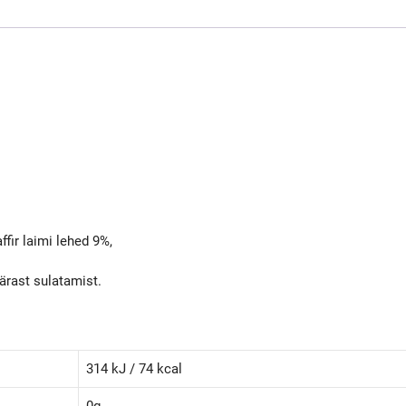
ffir laimi lehed 9%,
ärast sulatamist.
314 kJ / 74 kcal
0g