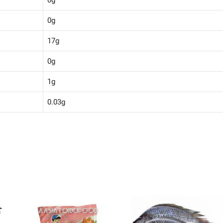
0g
17g
0g
1g
0.03g